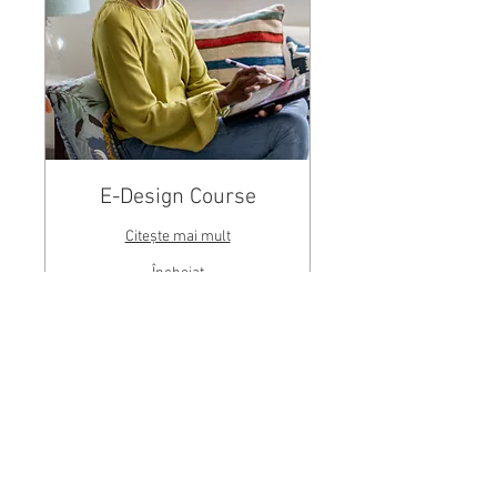
E-Design Course
Citește mai mult
Încheiat
1
1 RON
leu
românesc
Vizualizare curs