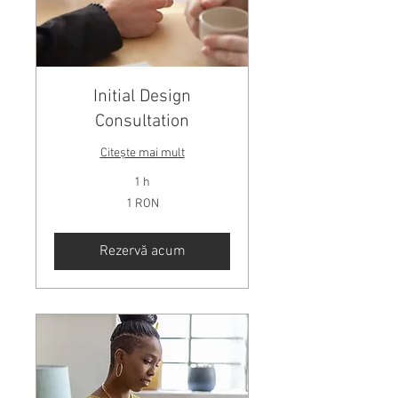
Initial Design
Consultation
Citește mai mult
1 h
1
1 RON
leu
românesc
Rezervă acum