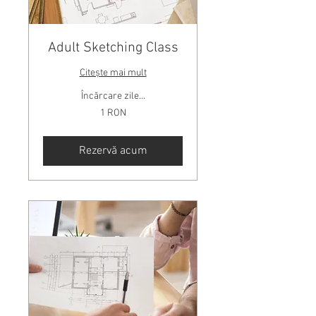
Adult Sketching Class
Citește mai mult
Încărcare zile...
1
1 RON
leu
românesc
Rezervă acum